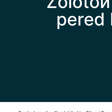
Zolotoй
pered 