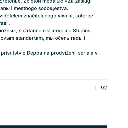
 Sretenьe, Zolotoй medalью «Za zaslugi
tranы i mestnogo soobщestva.
idetelem značitelьnogo vliяniя, kotoroe
asli.
možnы», sozdannom v Iervolino Studios,
irovыm standartam, mы očenь radы i
isutstvie Deppa na prodviženii seriala v
92