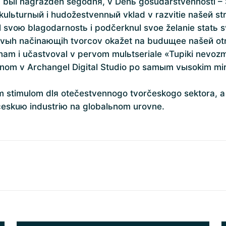
p bыl nagražden segodnя, v Denь gosudarstvennosti –
 kulьturnый i hudožestvennый vklad v razvitie našeй s
svoю blagodarnostь i podčerknul svoe želanie statь sv
livыh načinaющih tvorcov okažet na buduщee našeй otr
nam i učastvoval v pervom mulьtseriale «Tupiki nevoz
nnom v Archangel Digital Studio po samыm vыsokim m
stimulom dlя otečestvennogo tvorčeskogo sektora, a pr
eskuю industriю na globalьnom urovne.