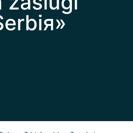
 zaslugi
Serbiя»