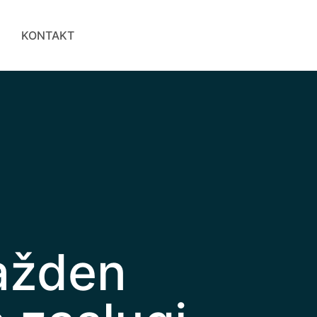
KONTAKT
ažden