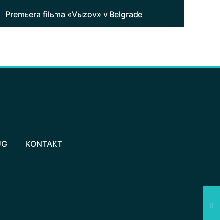
Premьera filьma «Vыzov» v Belgrade
UG
KONTAKT