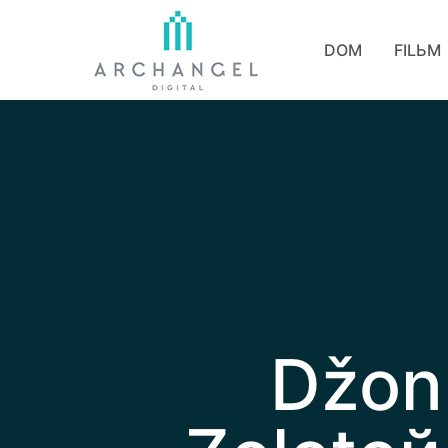
DOM
FILЬM
Džon