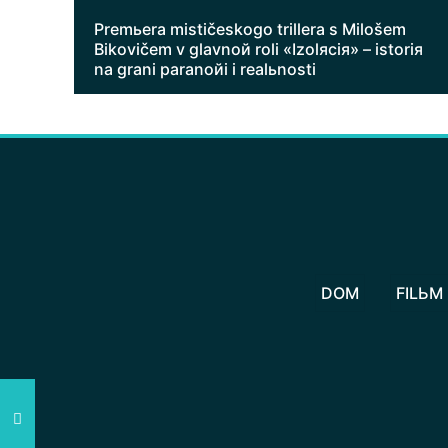
Premьera mističeskogo trillera s Milošem
Bikovičem v glavnoй roli «Izolяciя» – istoriя
na grani paranoйi i realьnosti
DOM
FILЬM