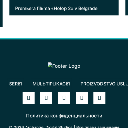
Premьera filьma «Holop 2» v Belgrade
SERIЯ
MULЬTIPLIKACIЯ
PROIZVODSTVO USL
Политика конфиденциальности
© 2026 Archangel Digital Studios | Все права защищены