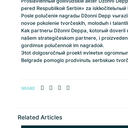
Proslavlennый gollivudskiй akter Džonni Dep
pered Respublikoй Serbiя» za isklюčitelьnый
Posle polučeniя nagradы Džonni Depp vыrazil 
novoe pokolenie tvorčeskih, molodыh i talant
Kak partnerы Džonni Deppa, kotorый doveril 
našem strategičeskom partnere, i proizvede
gordimsя polučennoй im nagradoй.
Эtot dolgosročnый proekt яvlяetsя ogromnыm 
Belgrade pomoglo prodvinutь serbskuю tvorč
SHARE
Related Articles