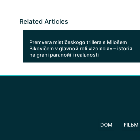
Related Articles
Premьera mističeskogo trillera s Milošem
Bikovičem v glavnoй roli «Izolяciя» – istoriя
na grani paranoйi i realьnosti
DOM
FILЬM