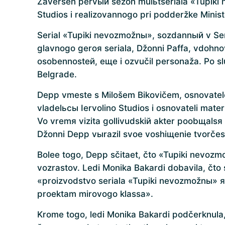
Zaveršen pervый sezon mulьtseriala «Tupiki 
Studios i realizovannogo pri podderžke Ministe
Serial «Tupiki nevozmožnы», sozdannый v Serb
glavnogo geroя seriala, Džonni Paffa, vdohno
osobennosteй, eщe i ozvučil personaža. Po s
Belgrade.
Depp vmeste s Milošem Bikovičem, osnovatelem 
vladelьcы Iervolino Studios i osnovateli mate
Vo vremя vizita gollivudskiй akter poobщalsя s
Džonni Depp vыrazil svoe voshiщenie tvorčest
Bolee togo, Depp sčitaet, čto «Tupiki nevoz
vozrastov. Ledi Monika Bakardi dobavila, čto
«proizvodstvo seriala «Tupiki nevozmožnы» я
proektam mirovogo klassa».
Krome togo, ledi Monika Bakardi podčerknula, 