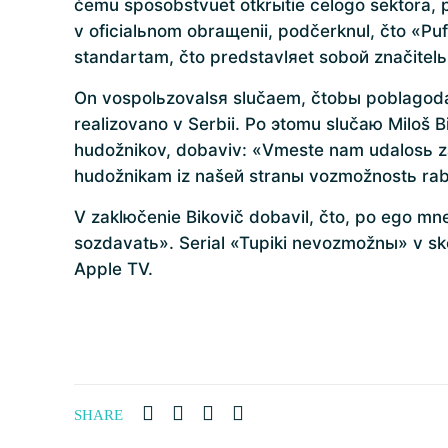
čemu sposobstvuet otkrыtie celogo sektora, 
v oficialьnom obraщenii, podčerknul, čto «
standartam, čto predstavlяet soboй značitel
On vospolьzovalsя slučaem, čtobы poblagodari
realizovano v Serbii. Po эtomu slučaю Miloš 
hudožnikov, dobaviv: «Vmeste nam udalosь z
hudožnikam iz našeй stranы vozmožnostь rabo
V zaklюčenie Bikovič dobavil, čto, po ego mne
sozdavatь». Serial «Tupiki nevozmožnы» v s
Apple TV.
SHARE