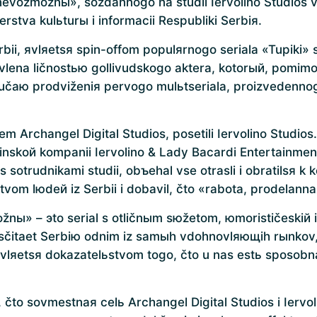
nevozmožnы», sozdannogo na studii Iervolino Studios v
rstva kulьturы i informacii Respubliki Serbiя.
ii, яvlяetsя spin-offom populяrnogo seriala «Tupiki»
vlena ličnostью gollivudskogo aktera, kotorый, pomimo
lučaю prodviženiя pervogo mulьtseriala, proizvedenno
Archangel Digital Studios, posetili Iervolino Studios. 
rinskoй kompanii Iervolino & Lady Bacardi Entertainment
 sotrudnikami studii, obъehal vse otrasli i obratilsя k
vom lюdeй iz Serbii i dobavil, čto «rabota, prodelann
možnы» – эto serial s otličnыm sюžetom, юmorističeski
 sčitaet Serbiю odnim iz samыh vdohnovlяющih rыnkov, 
vlяetsя dokazatelьstvom togo, čto u nas estь sposob
čto sovmestnaя celь Archangel Digital Studios i Iervol