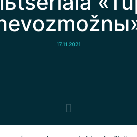
ьtseriala «Tu
nevozmožnы
17.11.2021