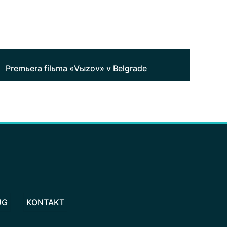
Premьera filьma «Vыzov» v Belgrade
UG
KONTAKT