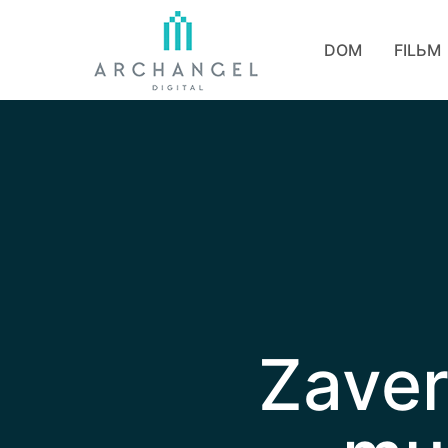
DOM
FILЬM
Zaver