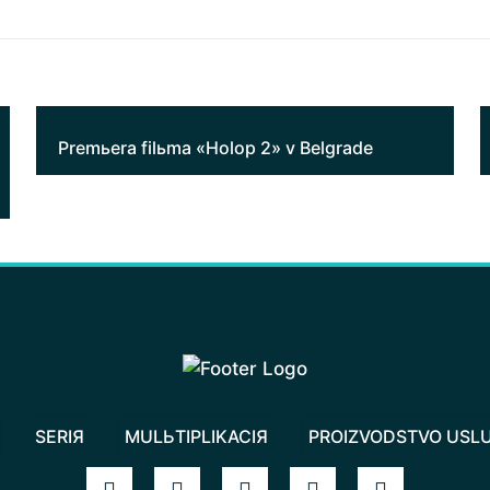
Premьera filьma «Holop 2» v Belgrade
SERIЯ
MULЬTIPLIKACIЯ
PROIZVODSTVO USL