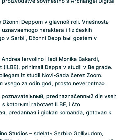
 proizvodstve sovmestno s Archangel Digital
 s Džonni Deppom v glavnoй roli. Vnešnostь
 uznavaemogo haraktera i fizičeskih
go v Serbii, Džonni Depp bыl gostem v
Andrea Iervolino i ledi Monika Bakardi,
 (ILBE), prinimali Deppa v studii v Belgrade.
 kollegam iz studii Novi-Sada čerez Zoom.
aя vsego za odin god, prosto neveroяtna».
й i poznavatelьnый, prednaznačennый dlя vseh
s kotorыmi rabotaet ILBE, i čto
naя, predannaя i gibkaя komanda, gotovaя k
ino Studios – sdelatь Serbiю Gollivudom,