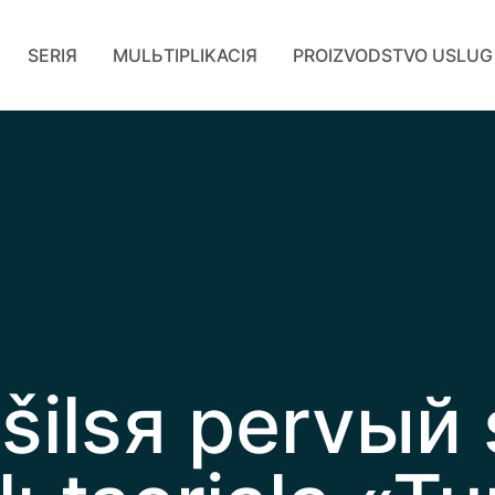
SERIЯ
MULЬTIPLIKACIЯ
PROIZVODSTVO USLUG
šilsя pervый