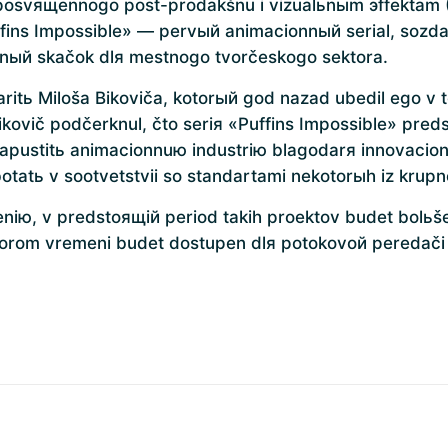
posvящennogo post-prodakšnu i vizualьnыm эffektam (V
Puffins Impossible» — pervый animacionnый serial, s
ьnый skačok dlя mestnogo tvorčeskogo sektora.
tь Miloša Bikoviča, kotorый god nazad ubedil ego v t
Bikovič podčerknul, čto seriя «Puffins Impossible» p
apustitь animacionnuю industriю blagodarя innovacio
tatь v sootvetstvii so standartami nekotorыh iz krupn
niю, v predstoящiй period takih proektov budet bolьše,
korom vremeni budet dostupen dlя potokovoй peredači