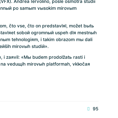
FX). Andrea Iervolino, posle osmotra studii
ozdannый po samыm vыsokim mirovыm
om, čto vse, čto on predstavlяl, možet bыtь
redstavlяet soboй ogromnый uspeh dlя mestnыh
nnыm tehnologiяm, i takim obrazom mы dali
eйših mirovыh studiй».
 i zaяvil: «Mы budem prodolžatь rasti i
 na veduщih mirovыh platformah, vklюčaя
95