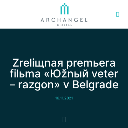
Zreliщnaя premьera
filьma «Юžnый veter
– razgon» v Belgrade
16.11.2021