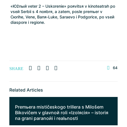
«Юžnый veter 2 – Uskorenie» poяvitsя v kinoteatrah po
vseй Serbii s 4 noяbrя, a zatem, posle premьer v
Cюrihe, Vene, Banя-Luke, Saraevo i Podgorice, po vseй
diaspore i regione.
64
SHARE
Related Articles
Premьera mističeskogo trillera s Milošem
Bikovičem v glavnoй roli «Izolяciя» – istoriя
na grani paranoйi i realьnosti