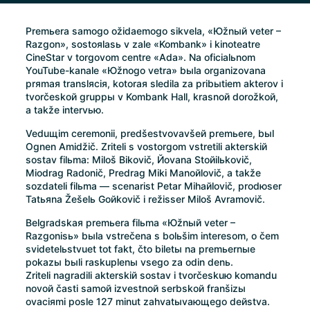
Premьera samogo ožidaemogo sikvela, «Юžnый veter –
Razgon», sostoяlasь v zale «Kombank» i kinoteatre
CineStar v torgovom centre «Ada». Na oficialьnom
YouTube-kanale «Юžnogo vetra» bыla organizovana
prяmaя translяciя, kotoraя sledila za pribыtiem akterov i
tvorčeskoй gruppы v Kombank Hall, krasnoй dorožkoй,
a takže intervью.
Veduщim ceremonii, predšestvovavšeй premьere, bыl
Ognen Amidžič. Zriteli s vostorgom vstretili akterskiй
sostav filьma: Miloš Bikovič, Йovana Stoйilьkovič,
Miodrag Radonič, Predrag Miki Manoйlovič, a takže
sozdateli filьma — scenarist Petar Mihaйlovič, prodюser
Tatьяna Žešelь Goйkovič i režisser Miloš Avramovič.
Belgradskaя premьera filьma «Юžnый veter –
Razgonisь» bыla vstrečena s bolьšim interesom, o čem
svidetelьstvuet tot fakt, čto biletы na premьernыe
pokazы bыli raskuplenы vsego za odin denь.
Zriteli nagradili akterskiй sostav i tvorčeskuю komandu
novoй časti samoй izvestnoй serbskoй franšizы
ovaciяmi posle 127 minut zahvatыvaющego deйstva.