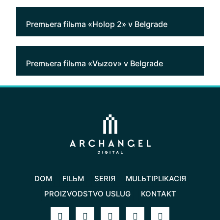
Premьera filьma «Holop 2» v Belgrade
Premьera filьma «Vыzov» v Belgrade
DOM
FILЬM
SERIЯ
MULЬTIPLIKACIЯ
PROIZVODSTVO USLUG
KONTAKT