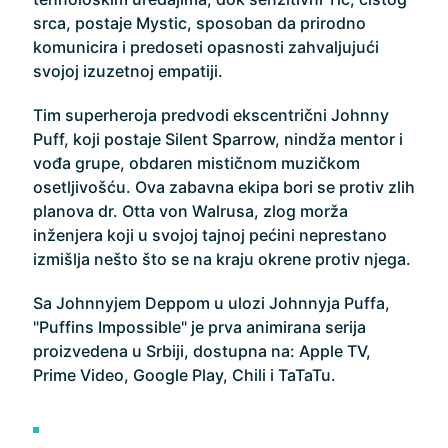
srca, postaje Mystic, sposoban da prirodno
komunicira i predoseti opasnosti zahvaljujući
svojoj izuzetnoj empatiji.
Tim superheroja predvodi ekscentrični Johnny
Puff, koji postaje Silent Sparrow, nindža mentor i
vođa grupe, obdaren mističnom muzičkom
osetljivošću. Ova zabavna ekipa bori se protiv zlih
planova dr. Otta von Walrusa, zlog morža
inženjera koji u svojoj tajnoj pećini neprestano
izmišlja nešto što se na kraju okrene protiv njega.
Sa Johnnyjem Deppom u ulozi Johnnyja Puffa,
"Puffins Impossible" je prva animirana serija
proizvedena u Srbiji, dostupna na: Apple TV,
Prime Video, Google Play, Chili i TaTaTu.