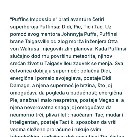
"Puffins Impossible" prati avanture četiri
superheroja Puffinsa: Didi, Pie, Tic i Tac. Uz
pomoć svog mentora Johnnyja Puffa, Puffinsi
brane Taigasville od zlog morža inženjera Otta
von Walrusa i njegovih zlih planova. Kada Puffinsi
slučajno dodirnu površinu meteorita, njihov
srećan život u Taigasvilleu zauvek se menja. Sva
četvorica dobijaju supermoći: odlučna Didi,
energična i pomalo svojeglava, postaje Didi
Damage, a njena supermoć je brzina, što joj
omogućava da pogleda u budućnost; energična
Pie, snažna i malo nespretna, postaje Megapie, a
njena neverovatna snaga joj omogućava da
neumorno trči, pliva i leti; naočarani Tac, mudar i
inteligentan, postaje Tactik, sposoban da vrši
veoma složene proračune i rukuje svim
tehnološkim uređajima; dok senzitivni Tic, čistog