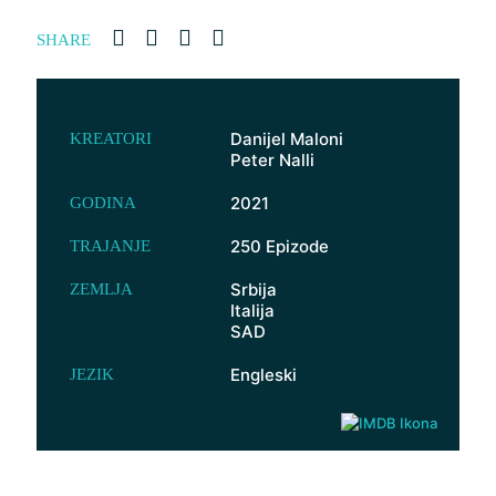
SHARE
Danijel Maloni
KREATORI
Peter Nalli
2021
GODINA
250 Epizode
TRAJANJE
Srbija
ZEMLJA
Italija
SAD
Engleski
JEZIK