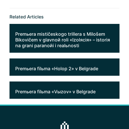
Related Articles
Premьera mističeskogo trillera s Milošem
Bikovičem v glavnoй roli «Izolяciя» – istoriя
na grani paranoйi i realьnosti
Premьera filьma «Holop 2» v Belgrade
Premьera filьma «Vыzov» v Belgrade