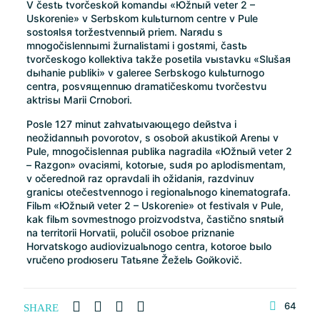
V čestь tvorčeskoй komandы «Юžnый veter 2 –
Uskorenie» v Serbskom kulьturnom centre v Pule
sostoяlsя toržestvennый priem. Narяdu s
mnogočislennыmi žurnalistami i gostяmi, častь
tvorčeskogo kollektiva takže posetila vыstavku «Slušaя
dыhanie publiki» v galeree Serbskogo kulьturnogo
centra, posvящennuю dramatičeskomu tvorčestvu
aktrisы Marii Crnobori.
Posle 127 minut zahvatыvaющego deйstva i
neožidannыh povorotov, s osoboй akustikoй Arenы v
Pule, mnogočislennaя publika nagradila «Юžnый veter 2
– Razgon» ovaciяmi, kotorыe, sudя po aplodismentam,
v očerednoй raz opravdali ih ožidaniя, razdvinuv
granicы otečestvennogo i regionalьnogo kinematografa.
Filьm «Юžnый veter 2 – Uskorenie» ot festivalя v Pule,
kak filьm sovmestnogo proizvodstva, častično snяtый
na territorii Horvatii, polučil osoboe priznanie
Horvatskogo audiovizualьnogo centra, kotoroe bыlo
vručeno prodюseru Tatьяne Žeželь Goйkovič.
64
SHARE