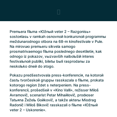
Premьera filьma «Юžnый veter 2 – Razgonisь»
sostoяlasь v ramkah osnovnoй konkursnoй programmы
meždunarodnogo otbora na 68-m kinofestivale v Pule.
Na mirovuю premьeru sikvela samogo
prosmatrivaemogo filьma poslednego desяtiletiя, kak
odnogo iz pokazov, vыzvavših naibolьšiй interes
festivalьnoй publiki, biletы bыli rasprodanы za
neskolьko dneй do эtogo.
Pokazu predšestvovala press-konferenciя, na kotoroй
častь tvorčeskoй gruppы rasskazala o filьme, prokata
kotorogo region ždet s neterpeniem. Na press-
konferencii, prošedšeй v «Kino Valli», režisser Miloš
Avramovič, scenarist Petar Mihaйlovič, prodюser
Tatьяna Žeželь Goйkovič, a takže akterы Miodrag
Radonič i Miloš Bikovič rasskazali o filьme «Юžnый
veter 2 – Uskorenie».