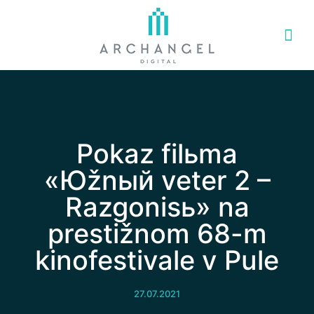
Pokaz filьma
«Юžnый veter 2 –
Razgonisь» na
prestižnom 68-m
kinofestivale v Pule
27.07.2021