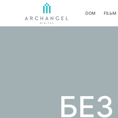
DOM
FILЬM
БЕЗ