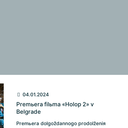
04.01.2024
Premьera filьma «Holop 2» v
Belgrade
Premьera dolgoždannogo prodolženiя