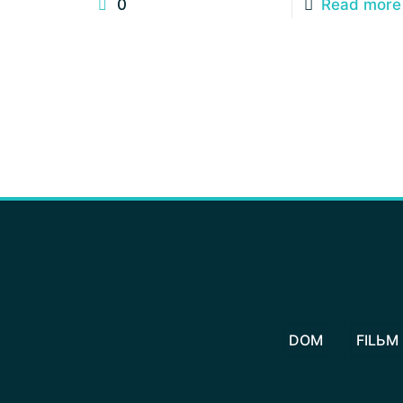
0
Read more
DOM
FILЬM