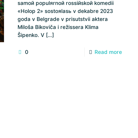
samoй populяrnoй rossiйskoй komedii
«Holop 2» sostoяlasь v dekabre 2023
goda v Belgrade v prisutstvii aktera
Miloša Bikoviča i režissera Klima
Šipenko. V
[…]
0
Read more