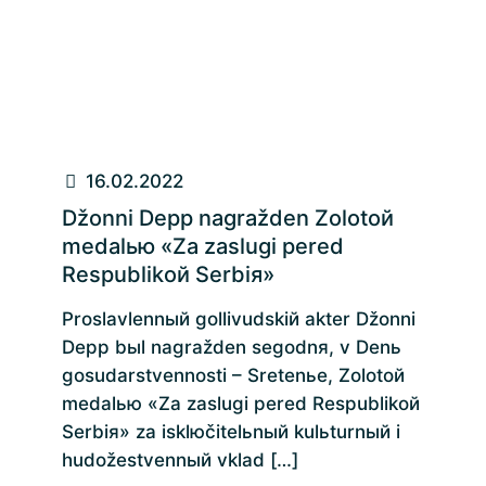
16.02.2022
Džonni Depp nagražden Zolotoй
medalью «Za zaslugi pered
Respublikoй Serbiя»
Proslavlennый gollivudskiй akter Džonni
Depp bыl nagražden segodnя, v Denь
gosudarstvennosti – Sretenьe, Zolotoй
medalью «Za zaslugi pered Respublikoй
Serbiя» za isklюčitelьnый kulьturnый i
hudožestvennый vklad
[…]