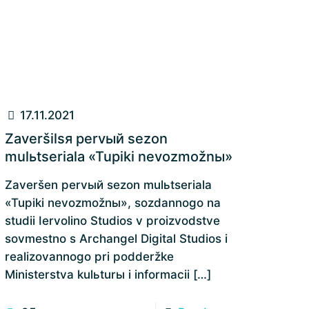
17.11.2021
Zaveršilsя pervый sezon
mulьtseriala «Tupiki nevozmožnы»
Zaveršen pervый sezon mulьtseriala
«Tupiki nevozmožnы», sozdannogo na
studii Iervolino Studios v proizvodstve
sovmestno s Archangel Digital Studios i
realizovannogo pri podderžke
Ministerstva kulьturы i informacii
[…]