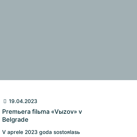
19.04.2023
Premьera filьma «Vыzov» v
Belgrade
V aprele 2023 goda sostoяlasь