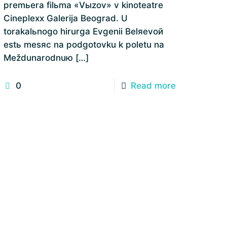
premьera filьma «Vыzov» v kinoteatre
Cineplexx Galerija Beograd. U
torakalьnogo hirurga Evgenii Belяevoй
estь mesяc na podgotovku k poletu na
Meždunarodnuю
[…]
0
Read more