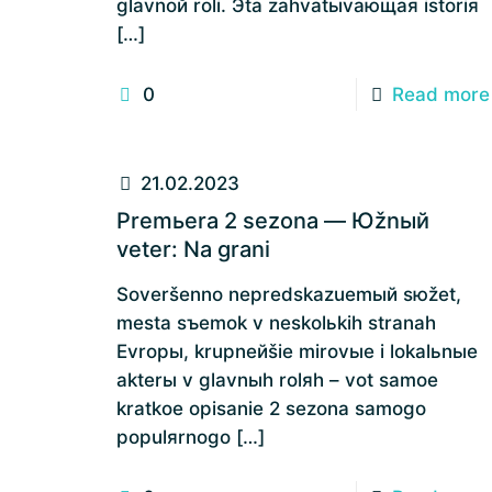
glavnoй roli. Эta zahvatыvaющaя istoriя
[…]
0
Read more
21.02.2023
Premьera 2 sezona — Юžnый
veter: Na grani
Soveršenno nepredskazuemый sюžet,
mesta sъemok v neskolьkih stranah
Evropы, krupneйšie mirovыe i lokalьnыe
akterы v glavnыh rolяh – vot samoe
kratkoe opisanie 2 sezona samogo
populяrnogo
[…]