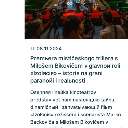
08.11.2024
Premьera mističeskogo trillera s
Milošem Bikovičem v glavnoй roli
«Izolяciя» – istoriя na grani
paranoйi i realьnosti
Osennяя lineйka kinoteatrov
predstavlяet nam nastoящuю taйnu,
dinamičnый i zahvatыvaющiй filьm
«Izolяciя» režissera i scenarista Marko
Backoviča s Milošem Bikovičem v